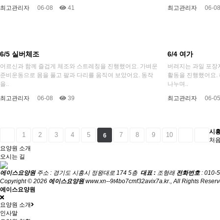
최고관리자
06-08
41
최고관리자
06-0
6/5 실버체조
6/4 여가
어르신과 함께 즐겁게 체조와 스트레칭을 진행했어요. 가벼운
버려지는 과일 포장
준비운동으로 몸을 풀고 팔과 다리를 움직여 보았어요. 동작
활동을 진행했어요.
을..
나누며..
최고관리자
06-08
39
최고관리자
06-0
시흥
1
2
3
4
5
7
8
9
10
6
처
요양원 소개
오시는 길
에이스요양원
주소 : 경기도 시흥시 정왕대로 174 5층
대표 :
조형래
전화번호
: 010-
Copyright © 2026
에이스요양원
www.xn--9t4bo7cmf32avix7a.kr., All Rights Reserv
에이스요양원
요양원 소개
인사말