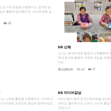
한 손가락 운동을 진행했어요. 집게로 솜
겁게 활동에 참여했어요. 숫자에 맞춰 솜
2
39
6/8 신체
신나는 음악에 맞춰 즐겁게 신체활동에 
콕과 풍선을 활용한 다양한 게임을 진행
서는..
최고관리자
06-10
37
방
6/6 미디어감상
나는 노래방 활동을 진행했어요. 익숙하고
어르신들과 함께 전국노래자랑을 감상하
나오자 밝은 표정으로 즐겁게 참여하셨답
냈어요. 좋아하시는 노래가 나오자 흥얼
셨답니다..