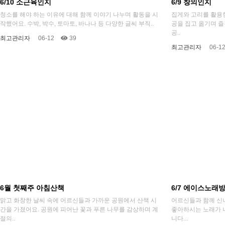
6/10 소근육인지
6/9 창의인지
청소를 해야 하는 이유에 대해 함께 이야기 나누며 활동을 시
집게와 고리를 활용
작했어요. 수박, 박수, 토마토, 바나나 등 다양한 글씨 부직..
공을 집고 옮기며 즐
공..
최고관리자
06-12
39
최고관리자
06-1
6월 첫째주 아침산책
6/7 에이스노래
맑고 화창한 날씨 속에 어르신들과 가까운 공원에서 산책 시
어르신들과 함께 신
간을 가졌어요. 공원에 피어난 꽃과 푸른 나무를 감상하며 계
좋아하시는 노래가 
절의..
니다...