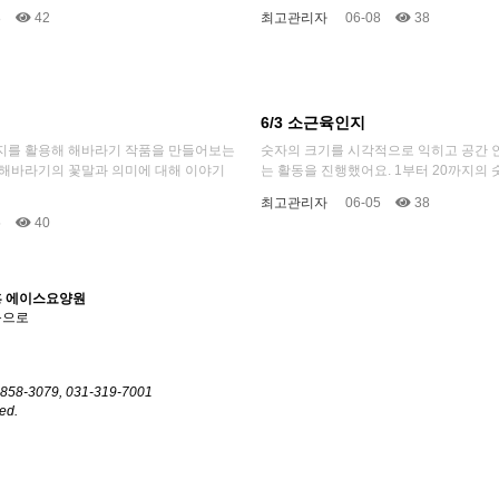
8
42
최고관리자
06-08
38
6/3 소근육인지
지를 활용해 해바라기 작품을 만들어보는
숫자의 크기를 시각적으로 익히고 공간 
 해바라기의 꽃말과 의미에 대해 이야기
는 활동을 진행했어요. 1부터 20까지의 숫자
최고관리자
06-05
38
5
40
 에이스요양원
음으로
5858-3079, 031-319-7001
ed.