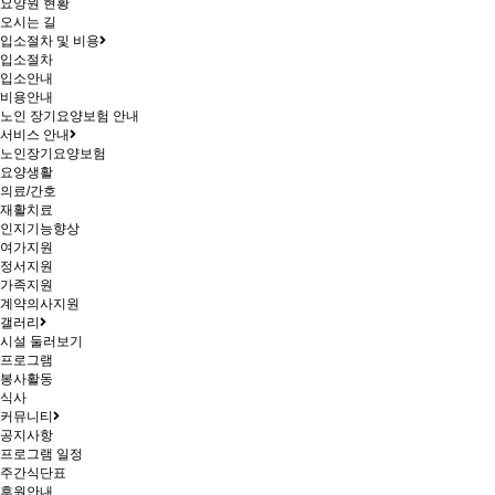
요양원 현황
오시는 길
입소절차 및 비용
입소절차
입소안내
비용안내
노인 장기요양보험 안내
서비스 안내
노인장기요양보험
요양생활
의료/간호
재활치료
인지기능향상
여가지원
정서지원
가족지원
계약의사지원
갤러리
시설 둘러보기
프로그램
봉사활동
식사
커뮤니티
공지사항
프로그램 일정
주간식단표
후원안내