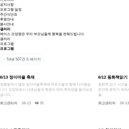
공지사항
프로그램 일정
주간식단표
후원안내
봉사안내
갤러리
에이스 요양원은 우리 부모님들께 행복을 전해드립니다.
갤러리
프로그램
프로그램
Total 507건
6 페이지
6/13 정이마을 축제
6/12 동화책읽기
정왕동에서 열린 정이마을축제에 어르신들과 함께 다녀왔습
동화책 읽기 시간을
니다. 요양보호사 선생님들과 짝꿍이 되어 축제장을 둘러보셨
편안한 분위기 속에
습니다. ..
들..
최고관리자
06-15
35
최고관리자
06-1