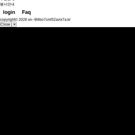
봉사안내
login
Faq
copyright© 2026 xn--9t4bo7cmf32avix7a.kr
Close | ✕