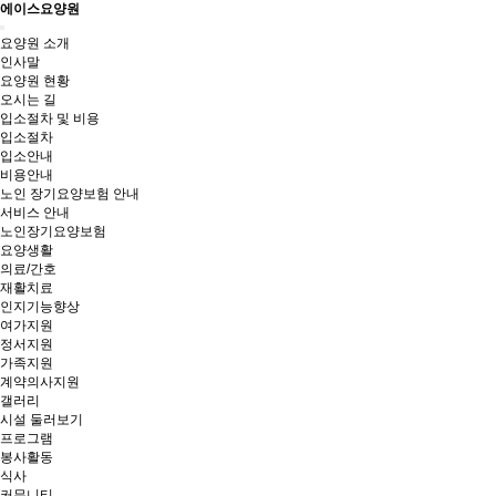
에이스요양원
Toggle
요양원 소개
navigation
인사말
요양원 현황
오시는 길
입소절차 및 비용
입소절차
입소안내
비용안내
노인 장기요양보험 안내
서비스 안내
노인장기요양보험
요양생활
의료/간호
재활치료
인지기능향상
여가지원
정서지원
가족지원
계약의사지원
갤러리
시설 둘러보기
프로그램
봉사활동
식사
커뮤니티