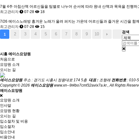
7월 4주 아침산책
어르신들을 팀별로 나누어 순서에 따라 원내 산책과 목욕을 진행하고 
최고관리자
07-28
18
7/26 에이스노래방
흥겨운 노래가 울려 퍼지는 가운데 어르신들과 즐거운 시간을 함께
최고관리자
07-28
15
검색
2
3
4
5
6
7
8
9
10
1
시흥 에이스요양원
처음으로
요양원 소개
오시는 길
에이스요양원
주소 : 경기도 시흥시 정왕대로 174 5층
대표 :
조형래
전화번호
: 010-
Copyright © 2026
에이스요양원
www.xn--9t4bo7cmf32avix7a.kr., All Rights Reserv
에이스요양원
요양원 소개
인사말
요양원 현황
오시는 길
입소절차 및 비용
입소절차
입소안내
비용안내