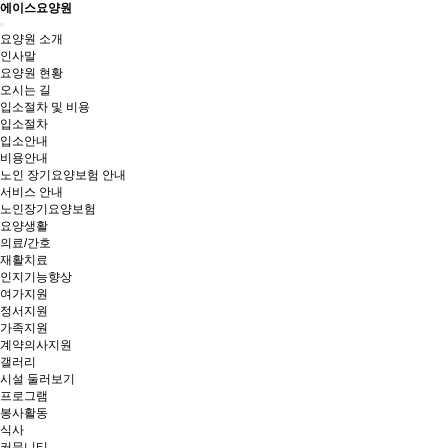
에이스요양원
Toggle
요양원 소개
navigation
인사말
요양원 현황
오시는 길
입소절차 및 비용
입소절차
입소안내
비용안내
노인 장기요양보험 안내
서비스 안내
노인장기요양보험
요양생활
의료/간호
재활치료
인지기능향상
여가지원
정서지원
가족지원
계약의사지원
갤러리
시설 둘러보기
프로그램
봉사활동
식사
커뮤니티