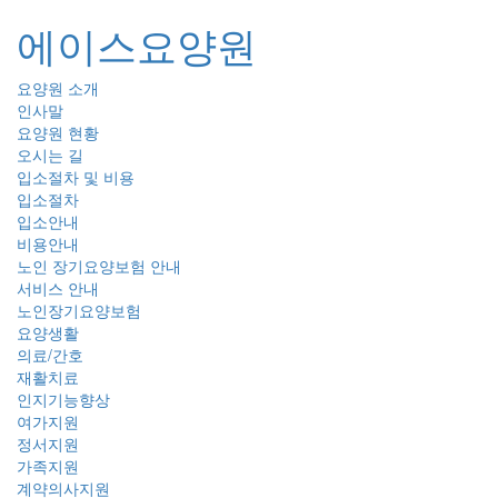
에이스요양원
요양원 소개
Toggl
인사말
naviga
요양원 현황
오시는 길
입소절차 및 비용
입소절차
입소안내
비용안내
노인 장기요양보험 안내
서비스 안내
노인장기요양보험
요양생활
의료/간호
재활치료
인지기능향상
여가지원
정서지원
가족지원
계약의사지원