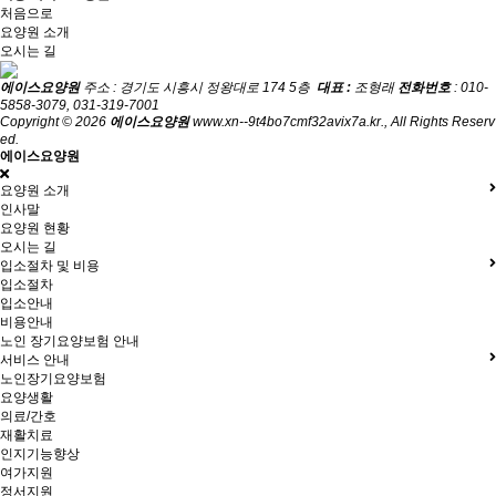
처음으로
요양원 소개
오시는 길
에이스요양원
주소 : 경기도 시흥시 정왕대로 174 5층
대표 :
조형래
전화번호
: 010-
5858-3079, 031-319-7001
Copyright © 2026
에이스요양원
www.xn--9t4bo7cmf32avix7a.kr., All Rights Reserv
ed.
에이스요양원
요양원 소개
인사말
요양원 현황
오시는 길
입소절차 및 비용
입소절차
입소안내
비용안내
노인 장기요양보험 안내
서비스 안내
노인장기요양보험
요양생활
의료/간호
재활치료
인지기능향상
여가지원
정서지원