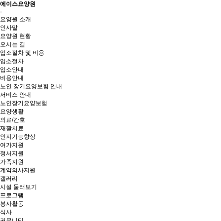
에이스요양원
Toggle
요양원 소개
navigation
인사말
요양원 현황
오시는 길
입소절차 및 비용
입소절차
입소안내
비용안내
노인 장기요양보험 안내
서비스 안내
노인장기요양보험
요양생활
의료/간호
재활치료
인지기능향상
여가지원
정서지원
가족지원
계약의사지원
갤러리
시설 둘러보기
프로그램
봉사활동
식사
커뮤니티