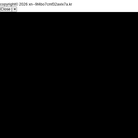
copyright© 2026 xn--9t4bo7cmf32avix7a.kr
Close | ✕