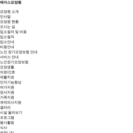
에이스요양원
Toggle
요양원 소개
navigation
인사말
요양원 현황
오시는 길
입소절차 및 비용
입소절차
입소안내
비용안내
노인 장기요양보험 안내
서비스 안내
노인장기요양보험
요양생활
의료/간호
재활치료
인지기능향상
여가지원
정서지원
가족지원
계약의사지원
갤러리
시설 둘러보기
프로그램
봉사활동
식사
커뮤니티