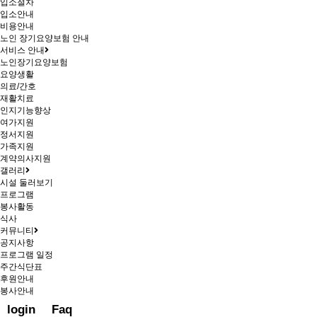
입소절차
입소안내
비용안내
노인 장기요양보험 안내
서비스 안내
노인장기요양보험
요양생활
의료/간호
재활치료
인지기능향상
여가지원
정서지원
가족지원
계약의사지원
갤러리
시설 둘러보기
프로그램
봉사활동
식사
커뮤니티
공지사항
프로그램 일정
주간식단표
후원안내
봉사안내
login
Faq