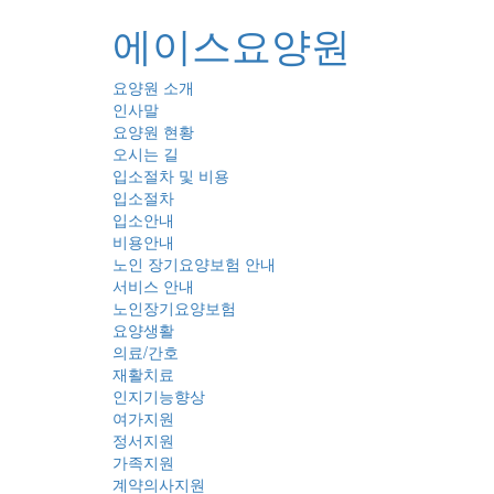
에이스요양원
요양원 소개
인사말
요양원 현황
오시는 길
입소절차 및 비용
입소절차
입소안내
비용안내
노인 장기요양보험 안내
서비스 안내
노인장기요양보험
요양생활
의료/간호
재활치료
인지기능향상
여가지원
정서지원
가족지원
계약의사지원