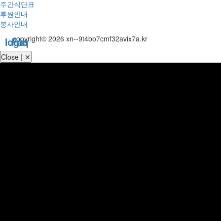
주간식단표
후원안내
봉사안내
copyright© 2026 xn--9t4bo7cmf32avix7a.kr
login
Faq
Close | ✕